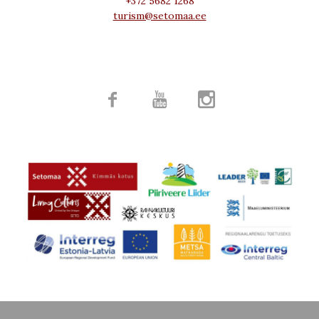
+372 5682 1268
turism@setomaa.ee


