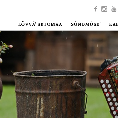



LÖVVÄ’ SETOMAA
SÜNDMÜSE’
KA