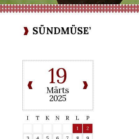
SÜNDMÜSE’
19
Märts
2025
I
T
K
N
R
L
P
1
2
3
4
5
6
7
8
9