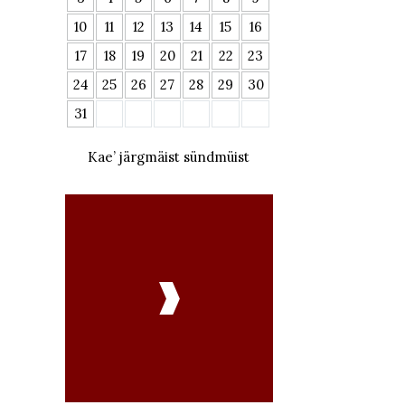
10
11
12
13
14
15
16
17
18
19
20
21
22
23
24
25
26
27
28
29
30
31
Kae’ järgmäist sündmüist
