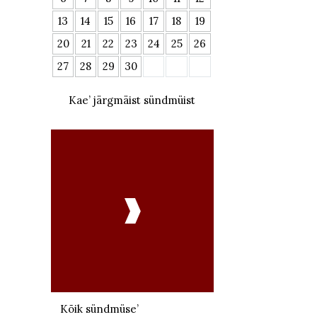
13
14
15
16
17
18
19
20
21
22
23
24
25
26
27
28
29
30
Kae’ järgmäist sündmüist

Kõik sündmüse’