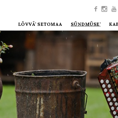



LÖVVÄ’ SETOMAA
SÜNDMÜSE’
KA