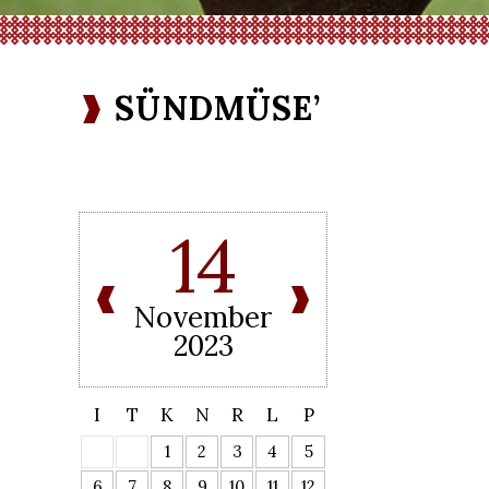
SÜNDMÜSE’
14
November
2023
I
T
K
N
R
L
P
1
2
3
4
5
6
7
8
9
10
11
12