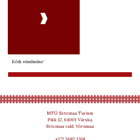

Kõik sündmüse’
MTÜ Setomaa Turism
Pikk 12, 64001 Värska,
Setomaa vald, Võrumaa
+372 5682 1268