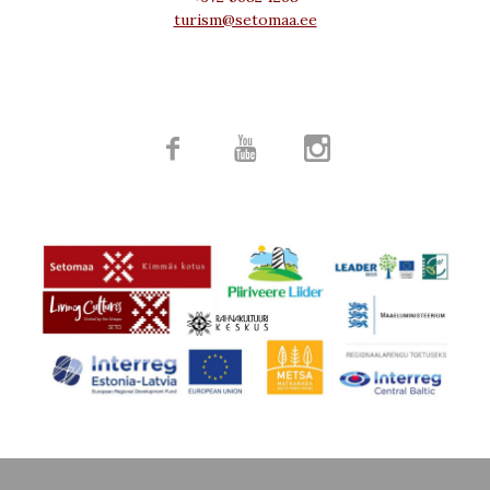
turism@setomaa.ee


