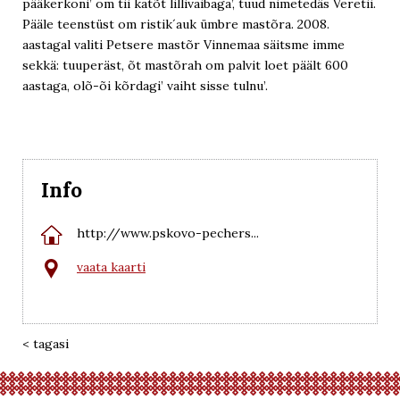
pääkerkoni’ om tii katõt lillivaibaga’, tuud nimetedäs Veretii.
Pääle teenstüst om ristik´auk ümbre mastõra. 2008.
aastagal valiti Petsere mastõr Vinnemaa säitsme imme
sekkä: tuuperäst, õt mastõrah om palvit loet päält 600
aastaga, olõ-õi kõrdagi’ vaiht sisse tulnu’.
Info

http://www.pskovo-pechers...

vaata kaarti
< tagasi