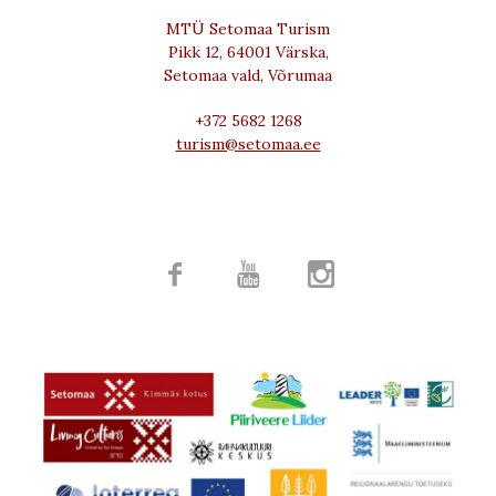
MTÜ Setomaa Turism
Pikk 12, 64001 Värska,
Setomaa vald, Võrumaa
+372 5682 1268
turism@setomaa.ee


