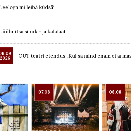
Leeloga mi leibä küdsä'
Lüübnitsa sibula- ja kalalaat
06.09
OUT teatri etendus „Kui sa mind enam ei armas
2026
07.08
08.08