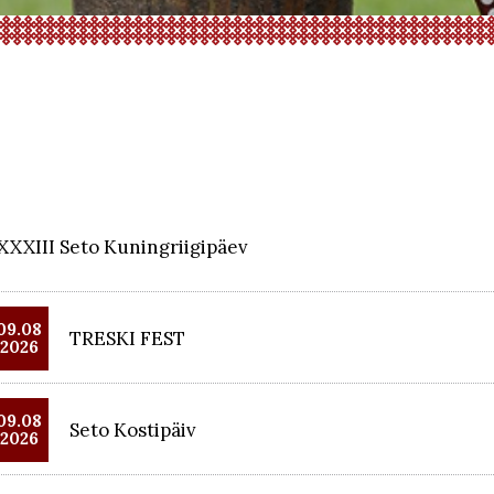
XXXIII Seto Kuningriigipäev
09.08
TRESKI FEST
2026
09.08
Seto Kostipäiv
2026