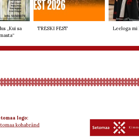
us „Kui sa
TRESKI FEST
Leeloga mi 
masta“
tomaa logo:
etomaa kohabränd