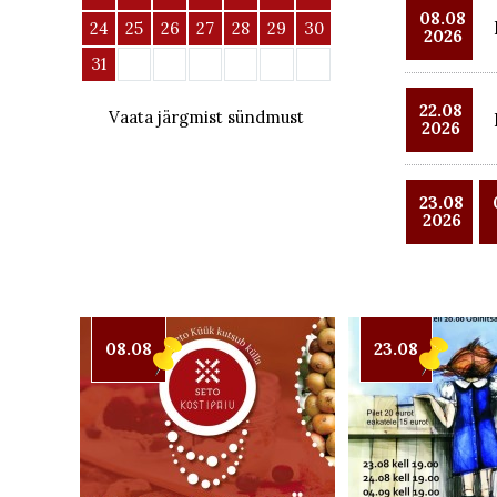
08.08
24
25
26
27
28
29
30
2026
31
22.08
Vaata järgmist sündmust
2026
23.08
2026
08.08
23.08