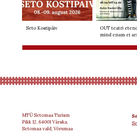
Seto Kostipäiv
OUT teatri etend
mind enam ei ar
MTÜ Setomaa Turism
Se
Pikk 12, 64001 Värska,
S
Setomaa vald, Võrumaa