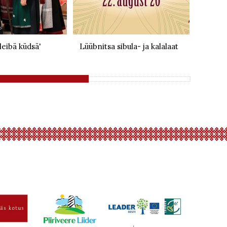
leibä küdsä'
Lüübnitsa sibula- ja kalalaat
Kõik 