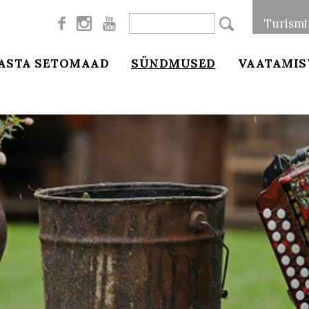



Turismi
ASTA SETOMAAD
SÜNDMUSED
VAATAMIS