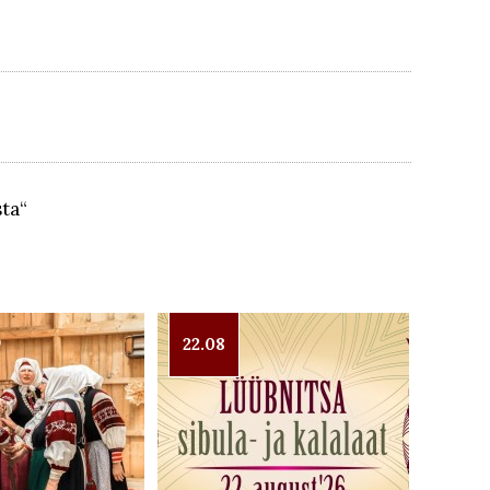
ta“
22.08