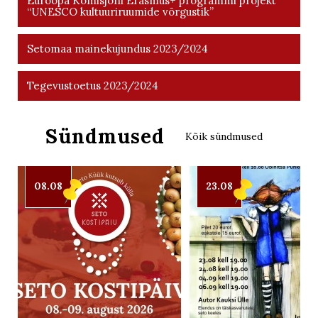
Euroopa Komisjoni Erasmus+ programmi projekt
“UNESCO kultuuriruumide võrgustik”
Setomaa mainekujundus 2023/2024
Tegevustoetus 2023/2024
Sündmused
Kõik sündmused
08.08
23.08