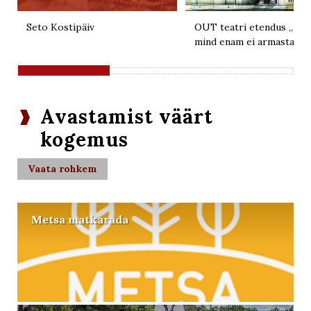
Seto Kostipäiv
OUT teatri etendus „Kui 
mind enam ei armasta“
Avastamist väärt
kogemus
Vaata rohkem
Metsa matkarada