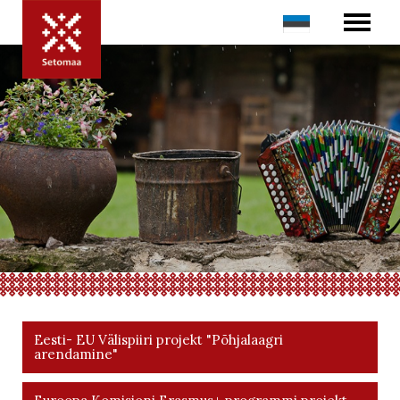
Eesti- EU Välispiiri projekt "Põhjalaagri
arendamine"