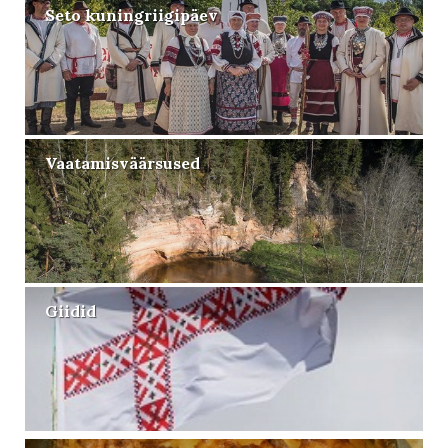
Seto kuningriigipäev
Vaatamisväärsused
Giidid