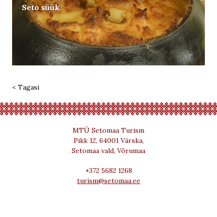
Seto süük
< Tagasi
MTÜ Setomaa Turism
Pikk 12, 64001 Värska,
Setomaa vald, Võrumaa
+372 5682 1268
turism@setomaa.ee