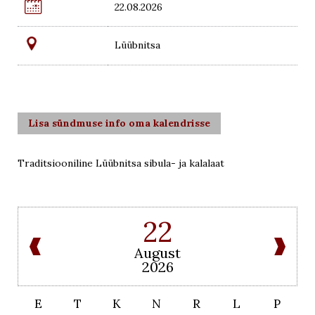

22.08.2026
Lüübnitsa
Lisa sündmuse info oma kalendrisse
Traditsiooniline Lüübnitsa sibula- ja kalalaat
22
August
2026
E
T
K
N
R
L
P