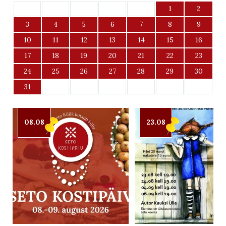
1
2
3
4
5
6
7
8
9
10
11
12
13
14
15
16
17
18
19
20
21
22
23
24
25
26
27
28
29
30
31
08.08
23.08