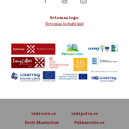
Setomaa logo:
Setomaa kohabränd
visitvoru.ee
visitpolva.ee
Eesti Maaturism
Puhkaeestis.ee