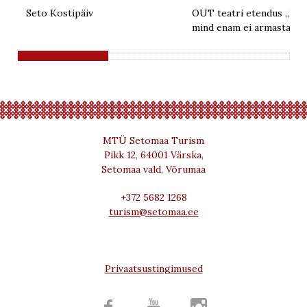
Seto Kostipäiv
OUT teatri etendus „Kui 
mind enam ei armasta“
MTÜ Setomaa Turism
Pikk 12, 64001 Värska,
Setomaa vald, Võrumaa
+372 5682 1268
turism@setomaa.ee
Privaatsustingimused


