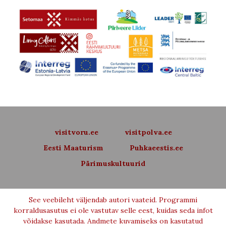
visitvoru.ee
visitpolva.ee
Eesti Maaturism
Puhkaeestis.ee
Pärimuskultuurid
See veebileht väljendab autori vaateid. Programmi
korraldusasutus ei ole vastutav selle eest, kuidas seda infot
võidakse kasutada. Andmete kuvamiseks on kasutatud