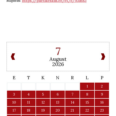
Majutus:
https://piletikeskus.ee/et/e/93d6s3
7
August
2026
E
T
K
N
R
L
P
1
2
3
4
5
6
7
8
9
10
11
12
13
14
15
16
17
18
19
20
21
22
23