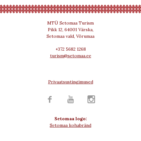
MTÜ Setomaa Turism
Pikk 12, 64001 Värska,
Setomaa vald, Võrumaa
+372 5682 1268
turism@setomaa.ee
Privaatsustingimused



Setomaa logo:
Setomaa kohabränd