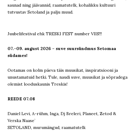
saunad ning jäävannid, raamatutelk, kohalikku kultuuri
tutvustav Setoland ja palju muud.
Juubelifestival ehk TRESKI FEST number VIIS!!!
07.–09. august 2026 – suve suursündmus Setomaa
südames!
Ootamas on kolm päeva täis muusikat, inspiratsiooni ja
unustamatuid hetki. Tule, naudi suve, muusikat ja sõpradega
olemist looduskaunis Treskis!
REEDE 07.08
Daniel Levi, A-rühm, Inga, Dj Breleri, Planeet, Zetod &
Verska Naase`
SETOLAND, murumängud, raamatutelk