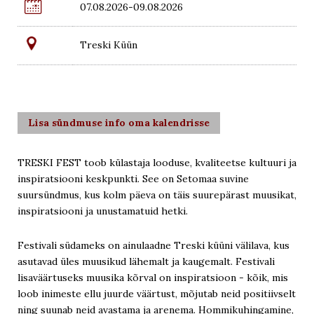

07.08.2026-09.08.2026
Treski Küün
Lisa sündmuse info oma kalendrisse
TRESKI FEST toob külastaja looduse, kvaliteetse kultuuri ja
inspiratsiooni keskpunkti. See on Setomaa suvine
suursündmus, kus kolm päeva on täis suurepärast muusikat,
inspiratsiooni ja unustamatuid hetki.
Festivali südameks on ainulaadne Treski küüni välilava, kus
asutavad üles muusikud lähemalt ja kaugemalt. Festivali
lisaväärtuseks muusika kõrval on inspiratsioon - kõik, mis
loob inimeste ellu juurde väärtust, mõjutab neid positiivselt
ning suunab neid avastama ja arenema. Hommikuhingamine,