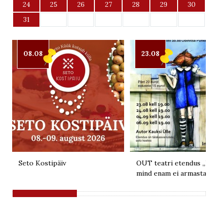
24
25
26
27
28
29
30
31
08.08
23.08
Seto Kostipäiv
OUT teatri etendus „Kui 
mind enam ei armasta“