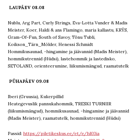
LAUPÄEV 08.08
Nublu, Arg Part, Curly Strings, Eva-Lotta Vunder & Madis
Meister, Koer, Haldi & ans Flamingo, maria kallastu, KRŸS,
Gram-Of-Fun, South of Savoy, Tõnu Tubli,
Koikson_Tärn_Mölder, Henessi Schmidt
Hommikusaunad, -hingamine ja jäävannid (Madis Meister),
hommikutrennid (Hüdsi), lastehommik ja lastedisko,
SETOLAND, orienteerumine, liikumismängud, raamatutelk
PÜHAPÄEV 09.08
Iberi (Gruusia), Kukerpillid
Heategevuslik pannukahommik, TRESKI TURNIIR
(liikumismängud), hommikusaunad, -hingamine ja jäävannid
(Madis Meister), raamatutelk, hommikutrennid (Hüdsi)
Passid:
https://piletikeskus.ee/et/e/hl03ia