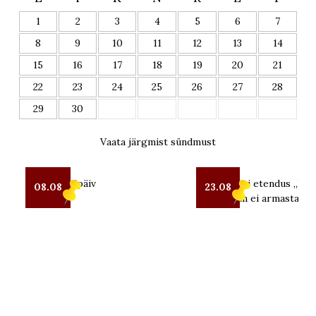
1
2
3
4
5
6
7
8
9
10
11
12
13
14
15
16
17
18
19
20
21
22
23
24
25
26
27
28
29
30
Vaata järgmist sündmust
Seto Kostipäiv
OUT teatri etendus „Kui 
08.08
23.08
mind enam ei armasta“