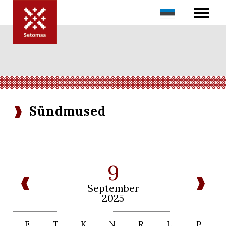
Sündmused
9
September
2025
E
T
K
N
R
L
P