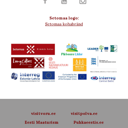



Setomaa logo:
Setomaa kohabränd
visitvoru.ee
visitpolva.ee
Eesti Maaturism
Puhkaeestis.ee