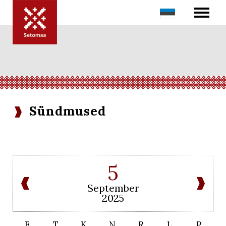
Sündmused
5
September
2025
E
T
K
N
R
L
P