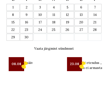
1
2
3
4
5
6
7
8
9
10
11
12
13
14
15
16
17
18
19
20
21
22
23
24
25
26
27
28
29
30
Vaata järgmist sündmust
Seto Kostipäiv
OUT teatri etendus „Kui 
08.08
23.08
mind enam ei armasta“