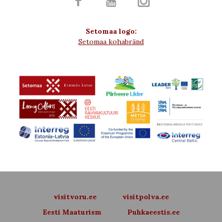



Setomaa logo:
Setomaa kohabränd
visitvoru.ee
visitpolva.ee
Eesti Maaturism
Puhkaeestis.ee