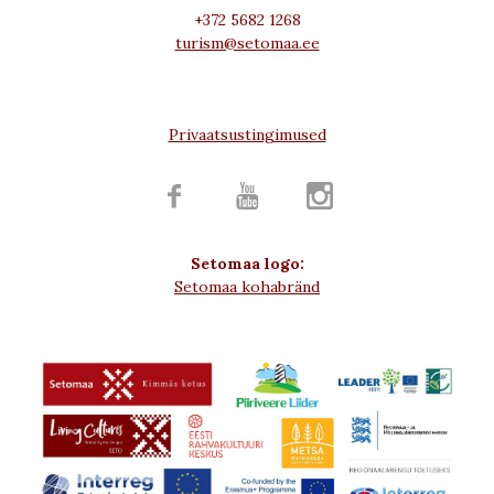
+372 5682 1268
turism@setomaa.ee
Privaatsustingimused



Setomaa logo:
Setomaa kohabränd