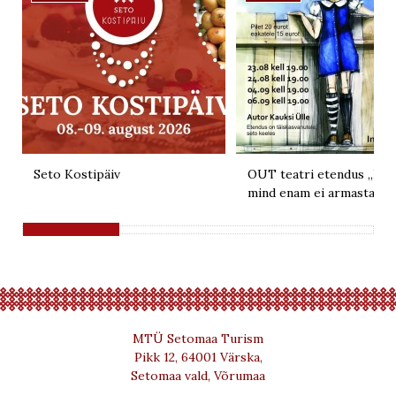
Seto Kostipäiv
OUT teatri etendus „Kui 
mind enam ei armasta“
MTÜ Setomaa Turism
Pikk 12, 64001 Värska,
Setomaa vald, Võrumaa