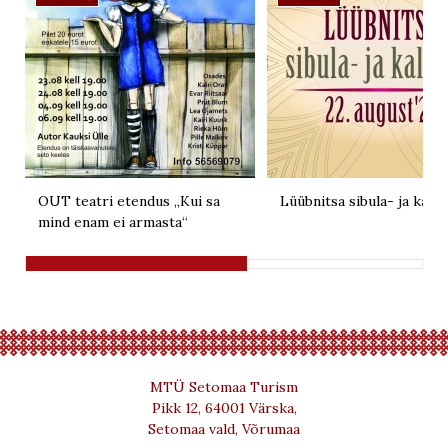
OUT teatri etendus „Kui sa
Lüübnitsa sibula- ja kalal
mind enam ei armasta“
MTÜ Setomaa Turism
Pikk 12, 64001 Värska,
Setomaa vald, Võrumaa