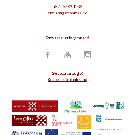
+372 5682 1268
turism@setomaa.ee
Privaatsustingimused



Setomaa logo:
Setomaa kohabränd