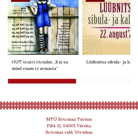
OUT teatri etendus „Kui sa
Lüübnitsa sibula- ja kalal
mind enam ei armasta“
MTÜ Setomaa Turism
Pikk 12, 64001 Värska,
Setomaa vald, Võrumaa