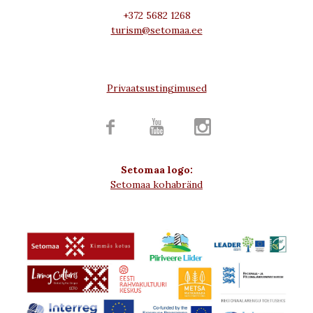
+372 5682 1268
turism@setomaa.ee
Privaatsustingimused



Setomaa logo:
Setomaa kohabränd