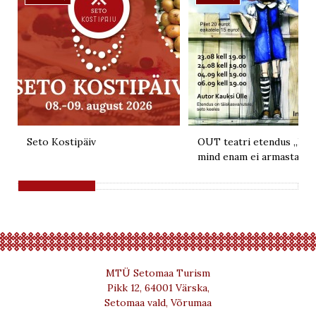
Seto Kostipäiv
OUT teatri etendus „Kui 
mind enam ei armasta“
MTÜ Setomaa Turism
Pikk 12, 64001 Värska,
Setomaa vald, Võrumaa