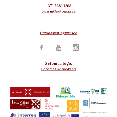
+372 5682 1268
turism@setomaa.ee
Privaatsustingimused



Setomaa logo:
Setomaa kohabränd