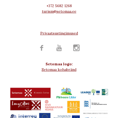
+372 5682 1268
turism@setomaa.ee
Privaatsustingimused



Setomaa logo:
Setomaa kohabränd