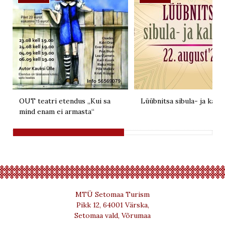
OUT teatri etendus „Kui sa
Lüübnitsa sibula- ja kalal
mind enam ei armasta“
MTÜ Setomaa Turism
Pikk 12, 64001 Värska,
Setomaa vald, Võrumaa