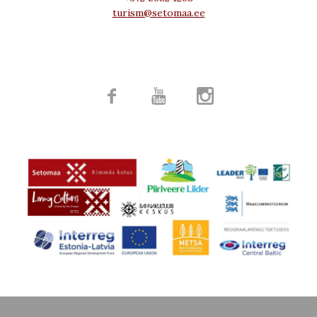
turism@setomaa.ee


