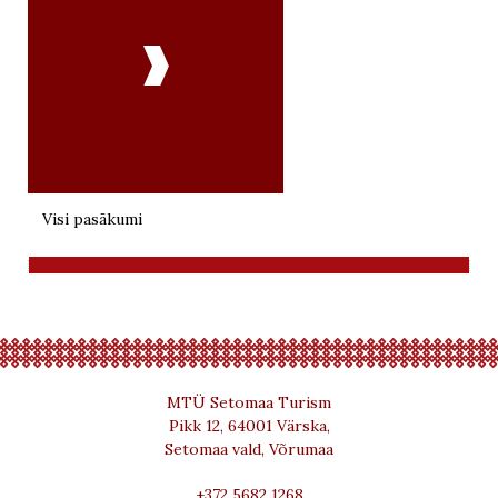

Visi pasākumi
MTÜ Setomaa Turism
Pikk 12, 64001 Värska,
Setomaa vald, Võrumaa
+372 5682 1268