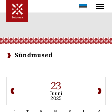
Sündmused
23
Juuni
2025
E
T
K
N
R
L
P