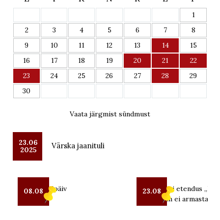
1
2
3
4
5
6
7
8
9
10
11
12
13
14
15
16
17
18
19
20
21
22
23
24
25
26
27
28
29
30
Vaata järgmist sündmust
23.06
Värska jaanituli
2025
Seto Kostipäiv
OUT teatri etendus „Kui 
08.08
23.08
mind enam ei armasta“