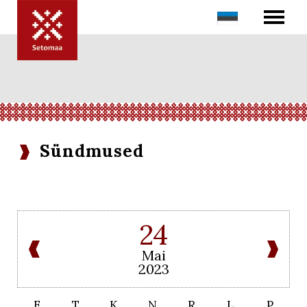
Sündmused
24
Mai
2023
E
T
K
N
R
L
P