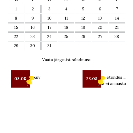
1
2
3
4
5
6
7
8
9
10
11
12
13
14
15
16
17
18
19
20
21
22
23
24
25
26
27
28
29
30
31
Vaata järgmist sündmust
Seto Kostipäiv
OUT teatri etendus „Kui 
08.08
23.08
mind enam ei armasta“