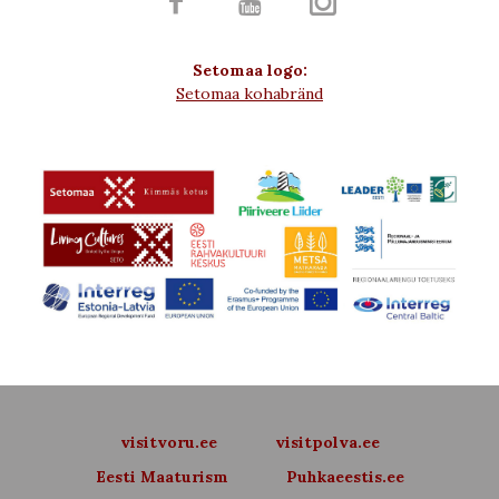



Setomaa logo:
Setomaa kohabränd
visitvoru.ee
visitpolva.ee
Eesti Maaturism
Puhkaeestis.ee