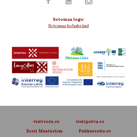



Setomaa logo:
Setomaa kohabränd
visitvoru.ee
visitpolva.ee
Eesti Maaturism
Puhkaeestis.ee