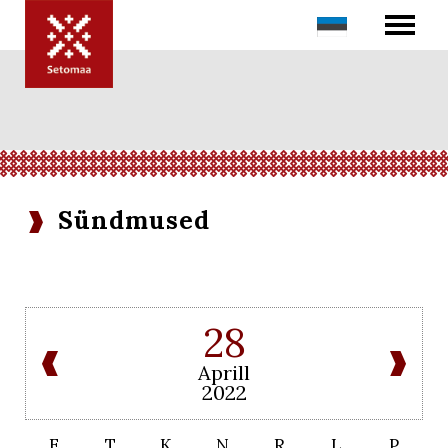
Sündmused
28
Aprill
2022
E
T
K
N
R
L
P