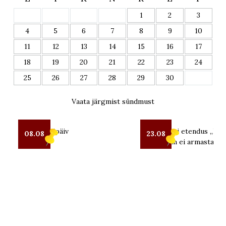
1
2
3
4
5
6
7
8
9
10
11
12
13
14
15
16
17
18
19
20
21
22
23
24
25
26
27
28
29
30
Vaata järgmist sündmust
Seto Kostipäiv
OUT teatri etendus „Kui 
08.08
23.08
mind enam ei armasta“