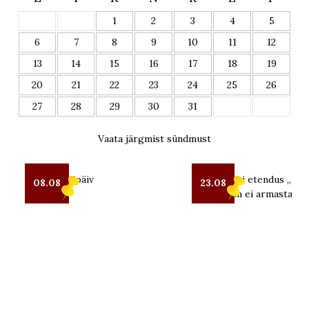
1
2
3
4
5
6
7
8
9
10
11
12
13
14
15
16
17
18
19
20
21
22
23
24
25
26
27
28
29
30
31
Vaata järgmist sündmust
Seto Kostipäiv
OUT teatri etendus „Kui 
08.08
23.08
mind enam ei armasta“