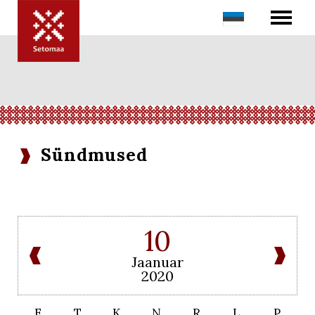
Sündmused
10
Jaanuar
2020
E
T
K
N
R
L
P