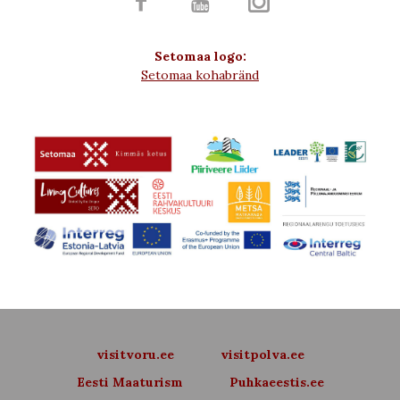



Setomaa logo:
Setomaa kohabränd
visitvoru.ee
visitpolva.ee
Eesti Maaturism
Puhkaeestis.ee