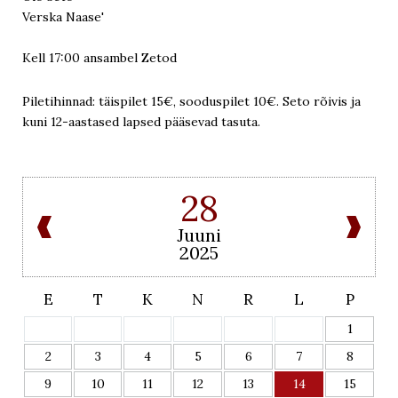
Verska Naase'
Kell 17:00 ansambel Zetod
Piletihinnad: täispilet 15€, sooduspilet 10€. Seto rõivis ja
kuni 12-aastased lapsed pääsevad tasuta.
28
Juuni
2025
E
T
K
N
R
L
P
1
2
3
4
5
6
7
8
9
10
11
12
13
14
15