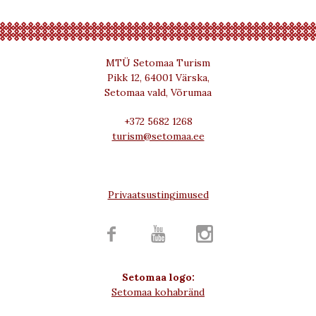
MTÜ Setomaa Turism
Pikk 12, 64001 Värska,
Setomaa vald, Võrumaa
+372 5682 1268
turism@setomaa.ee
Privaatsustingimused



Setomaa logo:
Setomaa kohabränd