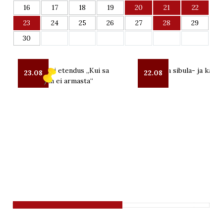
16
17
18
19
20
21
22
23
24
25
26
27
28
29
30
OUT teatri etendus „Kui sa
Lüübnitsa sibula- ja kalal
23.08
22.08
mind enam ei armasta“