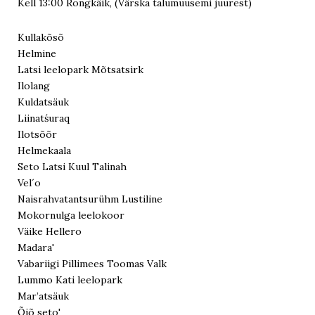
Kell 13:00 Rongkäik, (Värska talumuusemi juurest)
Kullakõsõ
Helmine
Latsi leelopark Mõtsatsirk
Ilolang
Kuldatsäuk
Liinatśuraq
Ilotsõõr
Helmekaala
Seto Latsi Kuul Talinah
Vel´o
Naisrahvatantsurühm Lustiline
Mokornulga leelokoor
Väike Hellero
Madara'
Vabariigi Pillimees Toomas Valk
Lummo Kati leelopark
Mar’atsäuk
Õiõ seto'