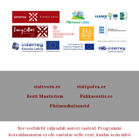
visitvoru.ee
visitpolva.ee
Eesti Maaturism
Puhkaeestis.ee
Pärimuskultuurid
See veebileht väljendab autori vaateid. Programmi
korraldusasutus ei ole vastutav selle eest, kuidas seda infot