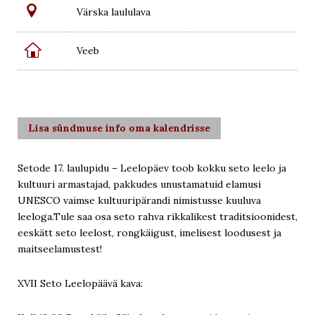
Värska laululava

Veeb
Lisa sündmuse info oma kalendrisse
Setode 17. laulupidu – Leelopäev toob kokku seto leelo ja
kultuuri armastajad, pakkudes unustamatuid elamusi
UNESCO vaimse kultuuripärandi nimistusse kuuluva
leeloga.Tule saa osa seto rahva rikkalikest traditsioonidest,
eeskätt seto leelost, rongkäigust, imelisest loodusest ja
maitseelamustest!
XVII Seto Leelopäävä kava: