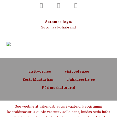



Setomaa logo:
Setomaa kohabränd
visitvoru.ee
visitpolva.ee
Eesti Maaturism
Puhkaeestis.ee
Pärimuskultuurid
See veebileht väljendab autori vaateid. Programmi
korraldusasutus ei ole vastutav selle eest, kuidas seda infot