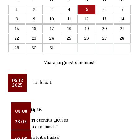
1
2
3
4
5
6
7
8
9
10
11
12
13
14
15
16
17
18
19
20
21
22
23
24
25
26
27
28
29
30
31
Vaata järgmist sündmust
05.12
Jõululaat
2025
Seto Kostipäiv
08.08
OUT teatri etendus „Kui sa
23.08
mind enam ei armasta“
Leeloga mi leibä küdsä'
08.08