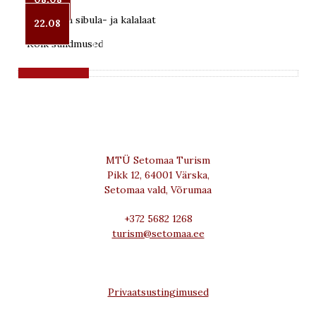
Lüübnitsa sibula- ja kalalaat
22.08

Kõik sündmused
MTÜ Setomaa Turism
Pikk 12, 64001 Värska,
Setomaa vald, Võrumaa
+372 5682 1268
turism@setomaa.ee
Privaatsustingimused