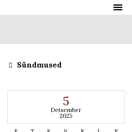
Sündmused
5
Detsember
2025
E
T
K
N
R
L
P