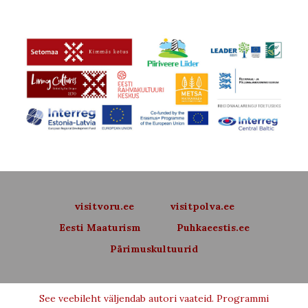
visitvoru.ee
visitpolva.ee
Eesti Maaturism
Puhkaeestis.ee
Pärimuskultuurid
See veebileht väljendab autori vaateid. Programmi