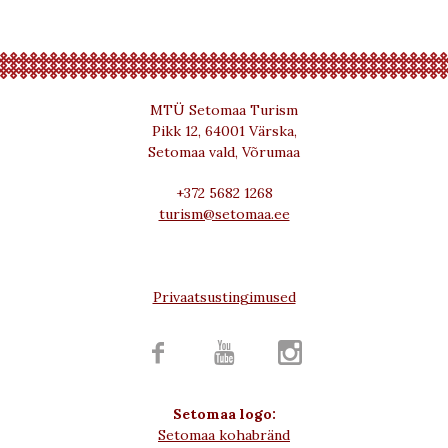
MTÜ Setomaa Turism
Pikk 12, 64001 Värska,
Setomaa vald, Võrumaa
+372 5682 1268
turism@setomaa.ee
Privaatsustingimused



Setomaa logo:
Setomaa kohabränd