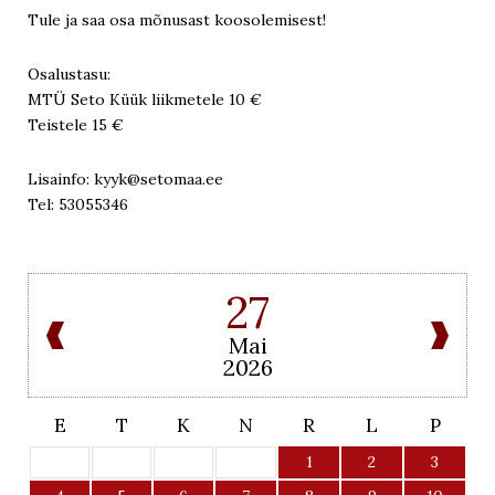
Tule ja saa osa mõnusast koosolemisest!
Osalustasu:
MTÜ Seto Küük liikmetele 10 €
Teistele 15 €
Lisainfo: kyyk@setomaa.ee
Tel: 53055346
27
Mai
2026
E
T
K
N
R
L
P
1
2
3