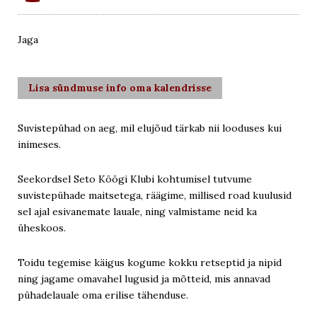
Jaga
Lisa sündmuse info oma kalendrisse
Suvistepühad on aeg, mil elujõud tärkab nii looduses kui
inimeses.
Seekordsel Seto Köögi Klubi kohtumisel tutvume
suvistepühade maitsetega, räägime, millised road kuulusid
sel ajal esivanemate lauale, ning valmistame neid ka
üheskoos.
Toidu tegemise käigus kogume kokku retseptid ja nipid
ning jagame omavahel lugusid ja mõtteid, mis annavad
pühadelauale oma erilise tähenduse.