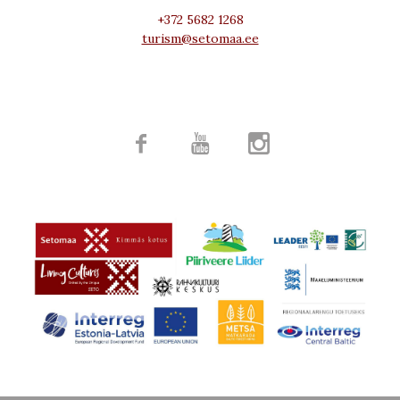
+372 5682 1268
turism@setomaa.ee


