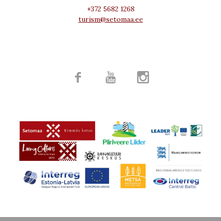
+372 5682 1268
turism@setomaa.ee


